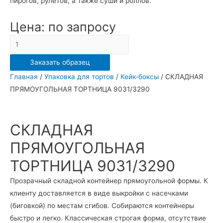
пирогов, рулетов, а также суши и роллов.
Цена: по запросу
Количество
СКЛАДНАЯ
Заказать образец
ПРЯМОУГОЛЬНАЯ
Главная
/
Упаковка для тортов
/
Кейк-боксы
/ СКЛАДНАЯ
ТОРТНИЦА
ПРЯМОУГОЛЬНАЯ ТОРТНИЦА 9031/3290
9031/3290
СКЛАДНАЯ
ПРЯМОУГОЛЬНАЯ
ТОРТНИЦА 9031/3290
Прозрачный складной контейнер прямоугольной формы. К
клиенту доставляется в виде выкройки с насечками
(биговкой) по местам сгибов. Собираются контейнеры
быстро и легко. Классическая строгая форма, отсутствие