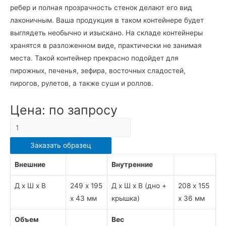
ребер и полная прозрачность стенок делают его вид
лаконичным. Ваша продукция в таком контейнере будет
выглядеть необычно и изыскано. На складе контейнеры
хранятся в разложенном виде, практически не занимая
места. Такой контейнер прекрасно подойдет для
пирожных, печенья, зефира, восточных сладостей,
пирогов, рулетов, а также суши и роллов.
Цена: по запросу
Количество
СКЛАДНАЯ
Заказать образец
ПРЯМОУГОЛЬНАЯ
ТОРТНИЦА
Внешние
Внутренние
9031/3290
Д х Ш х В
249 х 195
Д х Ш х В (дно +
208 х 155
х 43 мм
крышка)
х 36 мм
Объем
Вес