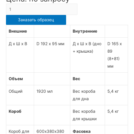
Количество
ТОРТНИЦА
Заказать образец
КРУГЛАЯ
3101/3100
Внешние
Внутренние
Д х Ш х В
D 192 х 95 мм
Д х Ш х В (дно
D 165 х
+ крышка)
89
(8+81)
мм
Объем
Вес
Общий
1920 мл
Вес короба
5,4 кг
для дна
Короб
Вес короба
5,4 кг
для крышки
Короб для
600х380х380
Фасовка