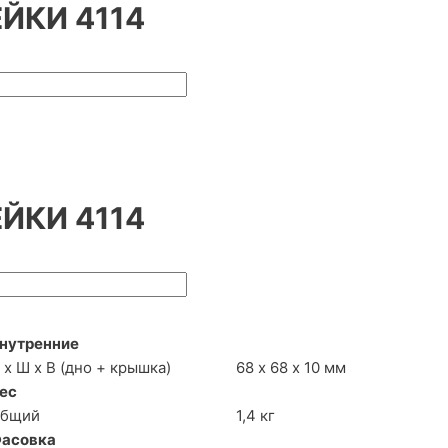
ЙКИ 4114
4
ЙКИ 4114
нутренние
 х Ш х В (дно + крышка)
68 х 68 х 10 мм
ес
бщий
1,4 кг
асовка