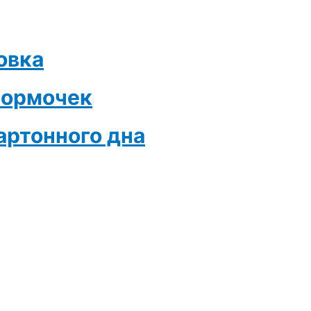
овка
формочек
ртонного дна