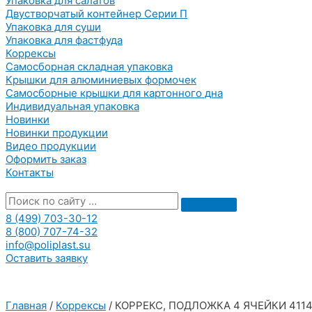
Упаковка для салатов
Двустворчатый контейнер Серии П
Упаковка для суши
Упаковка для фастфуда
Коррексы
Самосборная складная упаковка
Крышки для алюминиевых формочек
Самосборные крышки для картонного дна
Индивидуальная упаковка
Новинки
Новинки продукции
Видео продукции
Оформить заказ
Контакты
8 (499) 703-30-12
8 (800) 707-74-32
info@poliplast.su
Оставить заявку
Главная
/
Коррексы
/ КОРРЕКС, ПОДЛОЖКА 4 ЯЧЕЙКИ 411