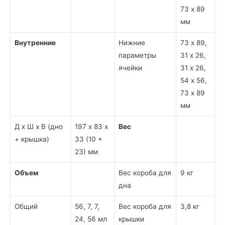
73 х 89
мм
Внутренние
Нижние
73 х 89,
параметры
31 х 26,
ячейки
31 х 26,
54 х 56,
73 х 89
мм
Д х Ш х В (дно
197 х 83 х
Вес
+ крышка)
33 (10 +
23) мм
Объем
Вес короба для
9 кг
дна
Общий
56, 7, 7,
Вес короба для
3,8 кг
24, 56 мл
крышки