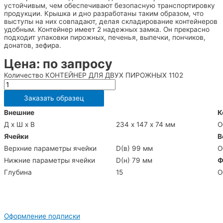
устойчивым, чем обеспечивают безопасную транспортировку
продукции. Крышка и дно разработаны таким образом, что
выступы на них совпадают, делая складирование контейнеров
удобным. Контейнер имеет 2 надежных замка. Он прекрасно
подходит упаковки пирожных, печенья, выпечки, пончиков,
донатов, зефира.
Цена: по запросу
Количество КОНТЕЙНЕР ДЛЯ ДВУХ ПИРОЖНЫХ 1102
Заказать образец
Внешние
К
Д х Ш х В
234 х 147 х 74 мм
О
Ячейки
В
Верхние параметры ячейки
D(в) 99 мм
О
Нижние параметры ячейки
D(н) 79 мм
Ф
Глубина
15
О
Оформление подписки