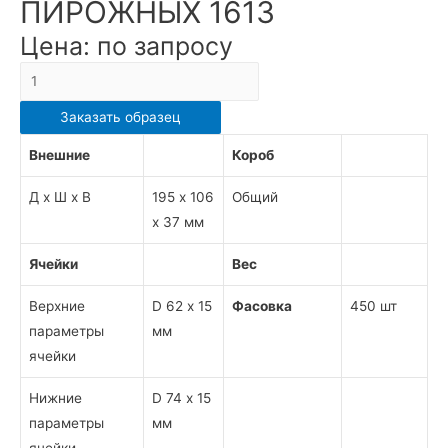
ПИРОЖНЫХ 1613
Цена: по запросу
Количество
КОНТЕЙНЕР
Заказать образец
ДЛЯ
ДВУХ
Внешние
Короб
ПИРОЖНЫХ
Д х Ш х В
195 х 106
Общий
1613
х 37 мм
Ячейки
Вес
Верхние
D 62 х 15
Фасовка
450 шт
параметры
мм
ячейки
Нижние
D 74 х 15
параметры
мм
ячейки