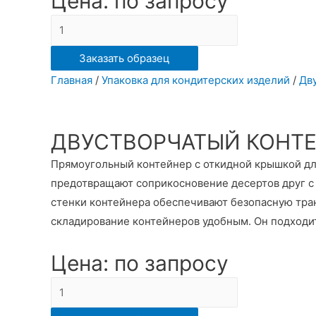
Цена: по запросу
Количество
ДВУСТВОРЧАТЫЙ
Заказать образец
КОНТЕЙНЕР
Главная
/
Упаковка для кондитерских изделий
/
Дв
ДЛЯ
ЧЕТЫРЕХ
ЭКЛЕРОВ
ДВУСТВОРЧАТЫЙ КОНТЕЙ
1124/1
Прямоугольный контейнер с откидной крышкой для
предотвращают соприкосновение десертов друг с
стенки контейнера обеспечивают безопасную тран
складирование контейнеров удобным. Он подходит
Цена: по запросу
Количество
ДВУСТВОРЧАТЫЙ