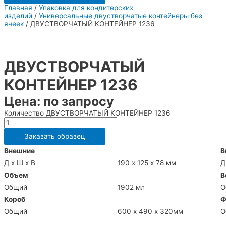
Главная
/
Упаковка для кондитерских
изделий
/
Универсальные двустворчатые контейнеры без
ячеек
/ ДВУСТВОРЧАТЫЙ КОНТЕЙНЕР 1236
ДВУСТВОРЧАТЫЙ
КОНТЕЙНЕР 1236
Цена: по запросу
Количество ДВУСТВОРЧАТЫЙ КОНТЕЙНЕР 1236
Заказать образец
Внешние
В
Д х Ш х В
190 х 125 х 78 мм
Д
Объем
В
Общий
1902 мл
О
Короб
Ф
Общий
600 х 490 х 320мм
О