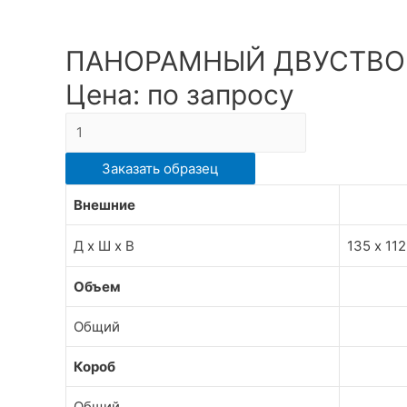
1416
ПАНОРАМНЫЙ ДВУСТВОР
Цена: по запросу
Количество
ПАНОРАМНЫЙ
Заказать образец
ДВУСТВОРЧАТЫЙ
КОНТЕЙНЕР
Внешние
1416
Д х Ш х В
135 х 11
Объем
Общий
Короб
Общий