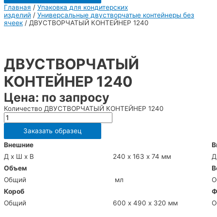
Главная
/
Упаковка для кондитерских
изделий
/
Универсальные двустворчатые контейнеры без
ячеек
/ ДВУСТВОРЧАТЫЙ КОНТЕЙНЕР 1240
ДВУСТВОРЧАТЫЙ
КОНТЕЙНЕР 1240
Цена: по запросу
Количество ДВУСТВОРЧАТЫЙ КОНТЕЙНЕР 1240
Заказать образец
Внешние
В
Д х Ш х В
240 х 163 х 74 мм
Д
Объем
В
Общий
мл
О
Короб
Ф
Общий
600 х 490 х 320 мм
О