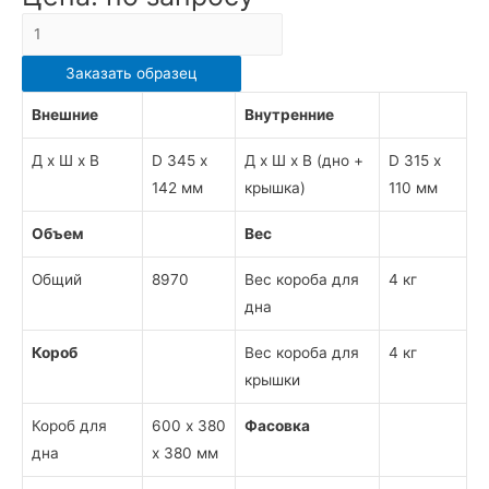
Количество
ТОРТНИЦА
Заказать образец
КРУГЛАЯ
33305/33300
Внешние
Внутренние
Д х Ш х В
D 345 х
Д х Ш х В (дно +
D 315 х
142 мм
крышка)
110 мм
Объем
Вес
Общий
8970
Вес короба для
4 кг
дна
Короб
Вес короба для
4 кг
крышки
Короб для
600 х 380
Фасовка
дна
х 380 мм