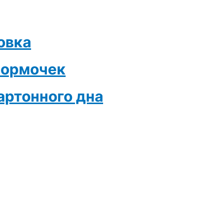
овка
формочек
ртонного дна